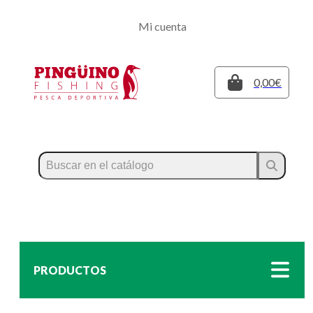
Regístrate
Mi cuenta
Inicia sesión
Cerrar
0,00€
PRODUCTOS