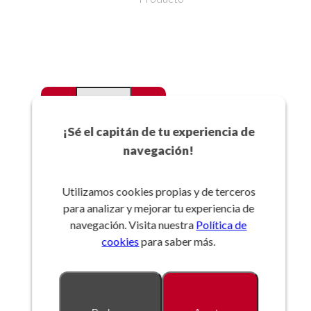
-
+
Favoritos
¡Sé el capitán de tu experiencia de
navegación!
Añadir a la cesta
Utilizamos cookies propias y de terceros
para analizar y mejorar tu experiencia de
Referencia:
navegación. Visita nuestra
Política de
cookies
para saber más.
Descripción