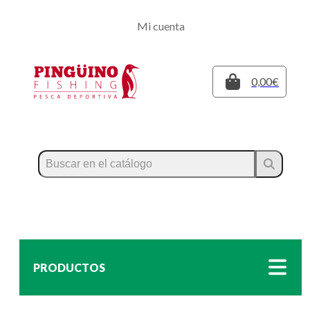
Regístrate
Mi cuenta
Inicia sesión
Cerrar
0,00€
PRODUCTOS