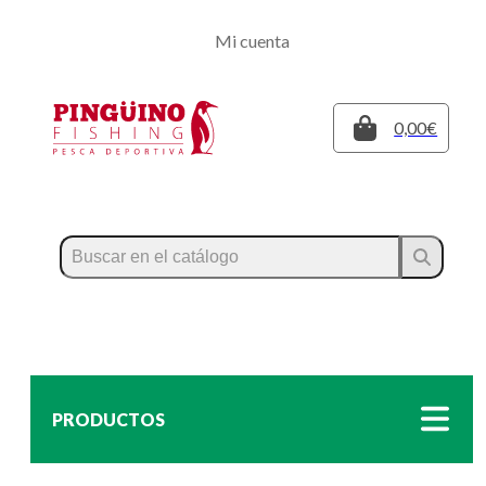
Regístrate
Mi cuenta
Inicia sesión
Cerrar
0,00€
PRODUCTOS