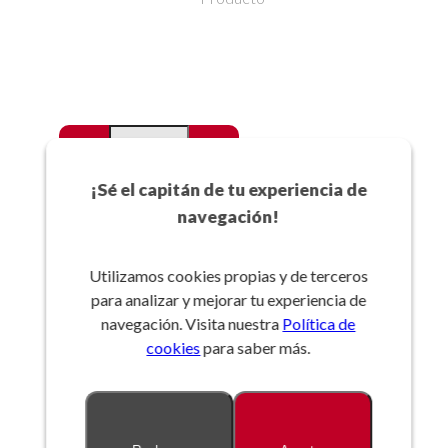
-
+
Favoritos
¡Sé el capitán de tu experiencia de
navegación!
Añadir a la cesta
Utilizamos cookies propias y de terceros
para analizar y mejorar tu experiencia de
Referencia:
navegación. Visita nuestra
Política de
cookies
para saber más.
Descripción