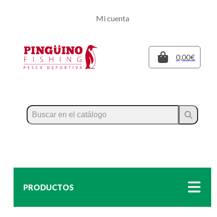
Regístrate
Mi cuenta
Inicia sesión
Cerrar
0,00€
PRODUCTOS