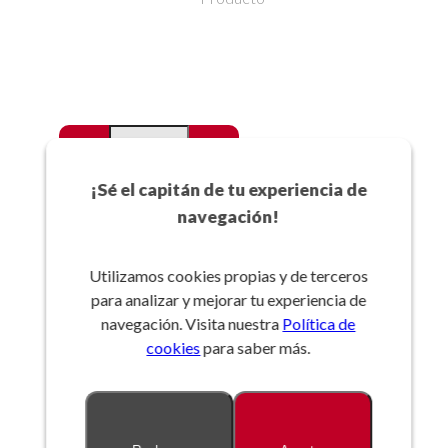
-
+
Favoritos
¡Sé el capitán de tu experiencia de
navegación!
Añadir a la cesta
Utilizamos cookies propias y de terceros
para analizar y mejorar tu experiencia de
Referencia:
navegación. Visita nuestra
Política de
cookies
para saber más.
Descripción