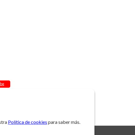
be
stra
Política de cookies
para saber más.