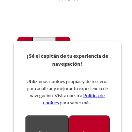
-
+
Favoritos
¡Sé el capitán de tu experiencia de
navegación!
Añadir a la cesta
Utilizamos cookies propias y de terceros
para analizar y mejorar tu experiencia de
Referencia:
navegación. Visita nuestra
Política de
cookies
para saber más.
Descripción