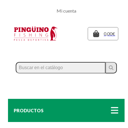
Regístrate
Mi cuenta
Inicia sesión
Cerrar
0,00€
PRODUCTOS