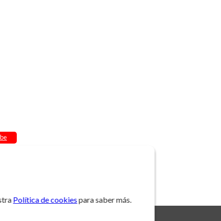
be
stra
Política de cookies
para saber más.