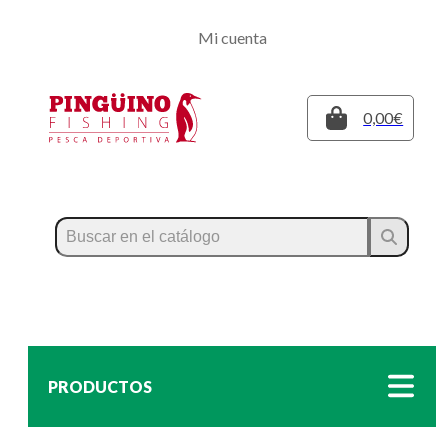
Regístrate
Mi cuenta
Inicia sesión
Cerrar
0,00€
PRODUCTOS