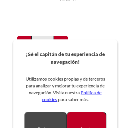
-
+
Favoritos
¡Sé el capitán de tu experiencia de
navegación!
Añadir a la cesta
Utilizamos cookies propias y de terceros
para analizar y mejorar tu experiencia de
Referencia:
navegación. Visita nuestra
Política de
cookies
para saber más.
Descripción