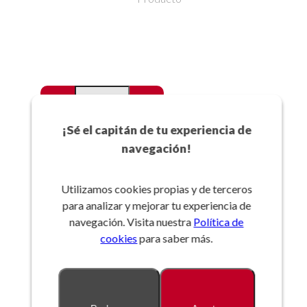
-
+
Favoritos
¡Sé el capitán de tu experiencia de
navegación!
Añadir a la cesta
Utilizamos cookies propias y de terceros
para analizar y mejorar tu experiencia de
Referencia:
navegación. Visita nuestra
Política de
cookies
para saber más.
Descripción