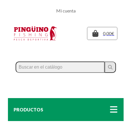
Regístrate
Mi cuenta
Inicia sesión
Cerrar
0,00€
PRODUCTOS