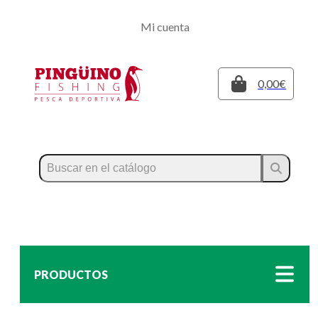
Regístrate
Mi cuenta
Inicia sesión
Cerrar
0,00€
PRODUCTOS