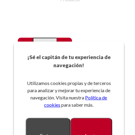
-
+
Favoritos
¡Sé el capitán de tu experiencia de
navegación!
Añadir a la cesta
Utilizamos cookies propias y de terceros
para analizar y mejorar tu experiencia de
Referencia:
navegación. Visita nuestra
Política de
cookies
para saber más.
Descripción