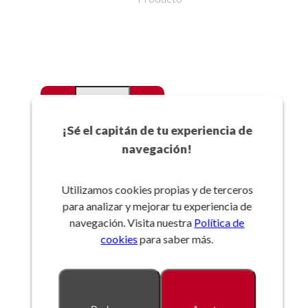
-
+
Favoritos
¡Sé el capitán de tu experiencia de
navegación!
Añadir a la cesta
Utilizamos cookies propias y de terceros
para analizar y mejorar tu experiencia de
Referencia:
navegación. Visita nuestra
Política de
cookies
para saber más.
Descripción