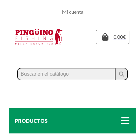
Regístrate
Mi cuenta
Inicia sesión
Cerrar
0,00€
PRODUCTOS