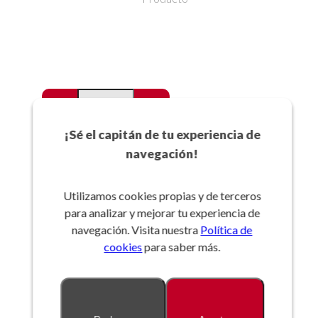
-
+
Favoritos
¡Sé el capitán de tu experiencia de
navegación!
Añadir a la cesta
Utilizamos cookies propias y de terceros
para analizar y mejorar tu experiencia de
Referencia:
navegación. Visita nuestra
Política de
cookies
para saber más.
Descripción