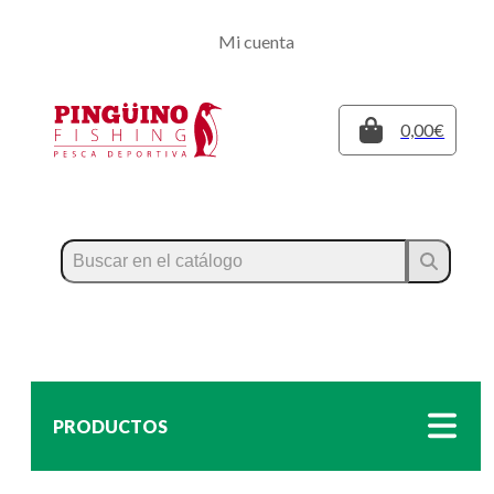
Regístrate
Mi cuenta
Inicia sesión
Cerrar
0,00€
PRODUCTOS