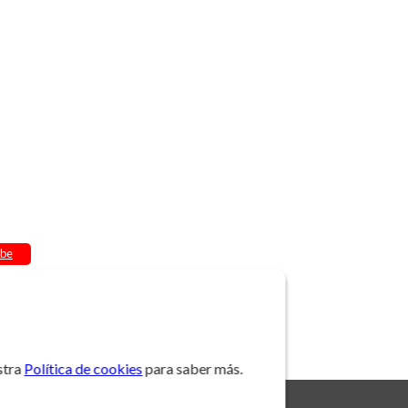
be
stra
Política de cookies
para saber más.