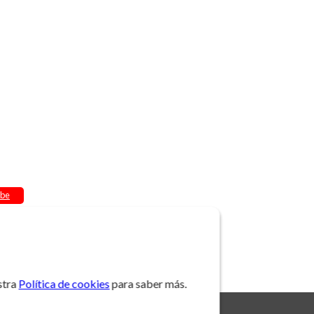
be
stra
Política de cookies
para saber más.