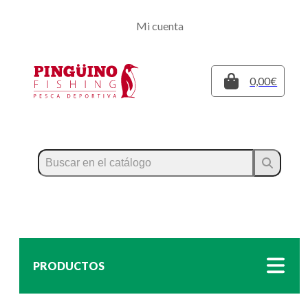
Regístrate
Mi cuenta
Inicia sesión
Cerrar
0,00€
PRODUCTOS