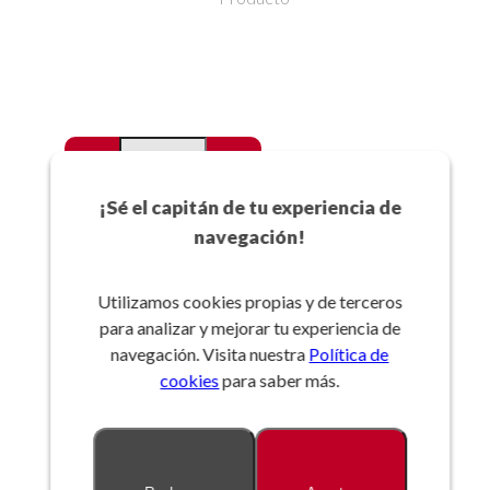
-
+
Favoritos
¡Sé el capitán de tu experiencia de
navegación!
Añadir a la cesta
Utilizamos cookies propias y de terceros
para analizar y mejorar tu experiencia de
Referencia:
navegación. Visita nuestra
Política de
cookies
para saber más.
Descripción