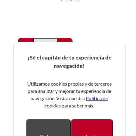
-
+
Favoritos
¡Sé el capitán de tu experiencia de
navegación!
Añadir a la cesta
Utilizamos cookies propias y de terceros
para analizar y mejorar tu experiencia de
Referencia:
navegación. Visita nuestra
Política de
cookies
para saber más.
Descripción