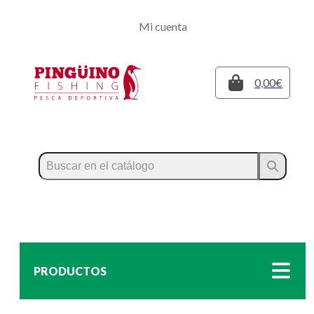
Regístrate
Mi cuenta
Inicia sesión
Cerrar
0,00€
PRODUCTOS