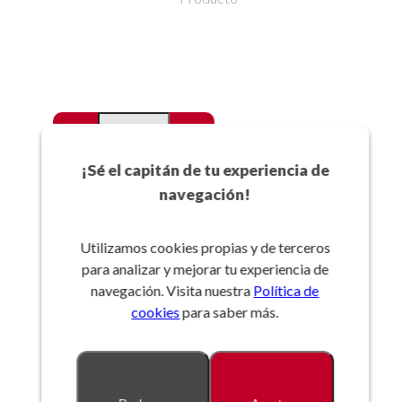
-
+
Favoritos
¡Sé el capitán de tu experiencia de
navegación!
Añadir a la cesta
Utilizamos cookies propias y de terceros
para analizar y mejorar tu experiencia de
Referencia:
navegación. Visita nuestra
Política de
cookies
para saber más.
Descripción