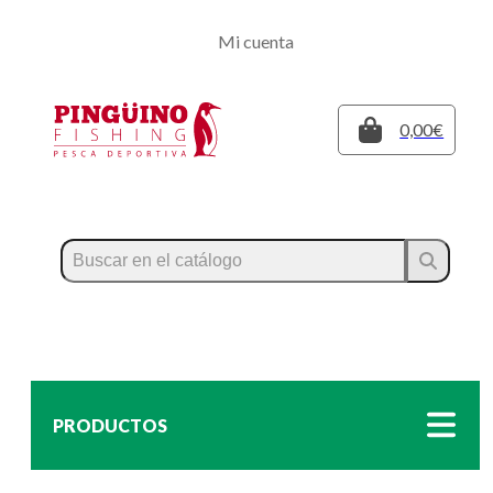
Regístrate
Mi cuenta
Inicia sesión
Cerrar
0,00€
PRODUCTOS