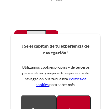
-
+
Favoritos
¡Sé el capitán de tu experiencia de
navegación!
Añadir a la cesta
Utilizamos cookies propias y de terceros
para analizar y mejorar tu experiencia de
Referencia:
navegación. Visita nuestra
Política de
cookies
para saber más.
Descripción