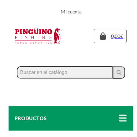
Regístrate
Mi cuenta
Inicia sesión
Cerrar
0,00€
PRODUCTOS