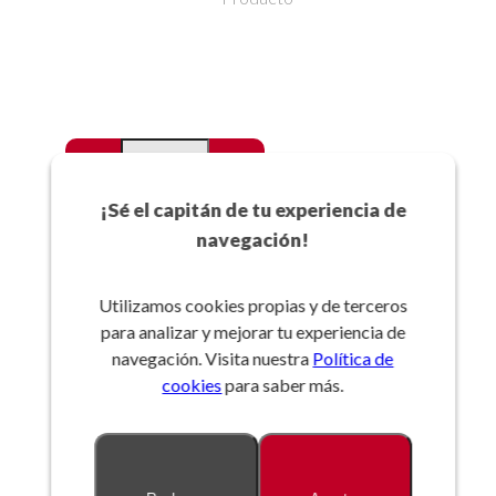
-
+
Favoritos
¡Sé el capitán de tu experiencia de
navegación!
Añadir a la cesta
Utilizamos cookies propias y de terceros
para analizar y mejorar tu experiencia de
Referencia:
navegación. Visita nuestra
Política de
cookies
para saber más.
Descripción