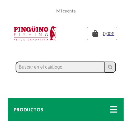
Regístrate
Mi cuenta
Inicia sesión
Cerrar
0,00€
PRODUCTOS