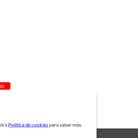
be
stra
Política de cookies
para saber más.