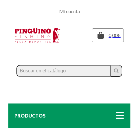
Regístrate
Mi cuenta
Inicia sesión
Cerrar
0,00€
PRODUCTOS