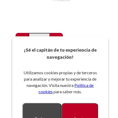
-
+
Favoritos
¡Sé el capitán de tu experiencia de
navegación!
Añadir a la cesta
Utilizamos cookies propias y de terceros
para analizar y mejorar tu experiencia de
Referencia:
navegación. Visita nuestra
Política de
cookies
para saber más.
Descripción