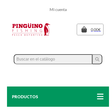
Regístrate
Mi cuenta
Inicia sesión
Cerrar
0,00€
PRODUCTOS