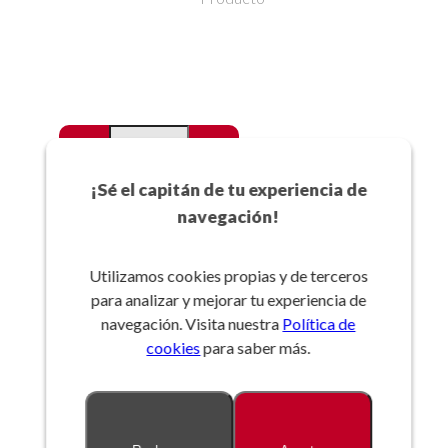
-
+
Favoritos
¡Sé el capitán de tu experiencia de
navegación!
Añadir a la cesta
Utilizamos cookies propias y de terceros
para analizar y mejorar tu experiencia de
Referencia:
navegación. Visita nuestra
Política de
cookies
para saber más.
Descripción