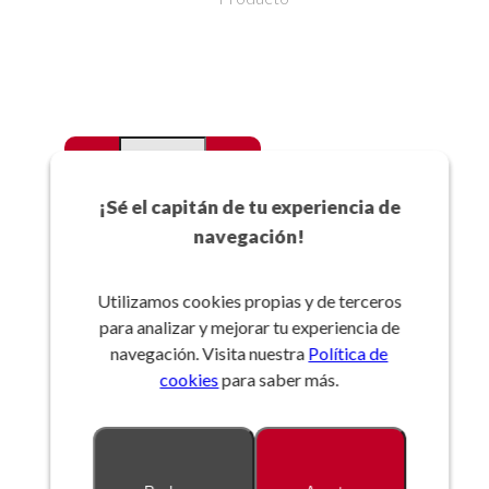
-
+
Favoritos
¡Sé el capitán de tu experiencia de
navegación!
Añadir a la cesta
Utilizamos cookies propias y de terceros
para analizar y mejorar tu experiencia de
Referencia:
navegación. Visita nuestra
Política de
cookies
para saber más.
Descripción