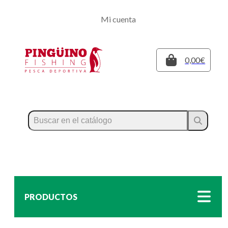
Regístrate
Mi cuenta
Inicia sesión
Cerrar
0,00€
PRODUCTOS