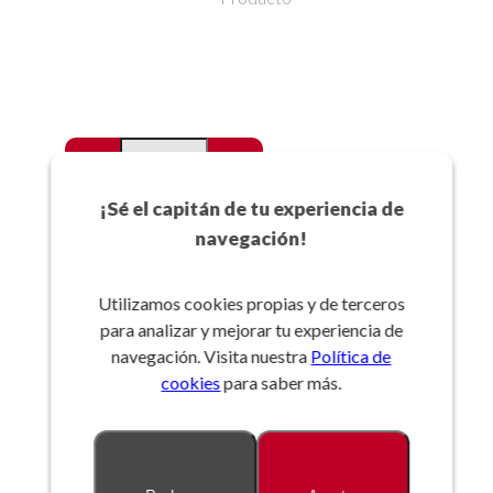
-
+
Favoritos
¡Sé el capitán de tu experiencia de
navegación!
Añadir a la cesta
Utilizamos cookies propias y de terceros
para analizar y mejorar tu experiencia de
Referencia:
navegación. Visita nuestra
Política de
cookies
para saber más.
Descripción