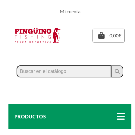
Regístrate
Mi cuenta
Inicia sesión
Cerrar
0,00€
PRODUCTOS