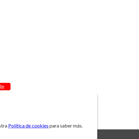
be
stra
Política de cookies
para saber más.