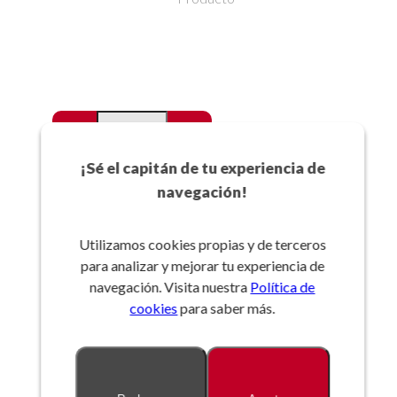
-
+
Favoritos
¡Sé el capitán de tu experiencia de
navegación!
Añadir a la cesta
Utilizamos cookies propias y de terceros
para analizar y mejorar tu experiencia de
Referencia:
navegación. Visita nuestra
Política de
cookies
para saber más.
Descripción