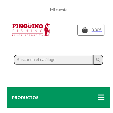
Regístrate
Mi cuenta
Inicia sesión
Cerrar
0,00€
PRODUCTOS