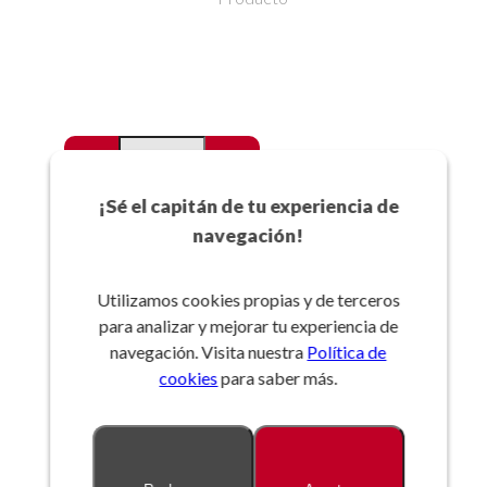
-
+
Favoritos
¡Sé el capitán de tu experiencia de
navegación!
Añadir a la cesta
Utilizamos cookies propias y de terceros
para analizar y mejorar tu experiencia de
Referencia:
navegación. Visita nuestra
Política de
cookies
para saber más.
Descripción