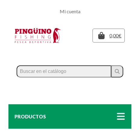
Regístrate
Mi cuenta
Inicia sesión
Cerrar
0,00€
PRODUCTOS