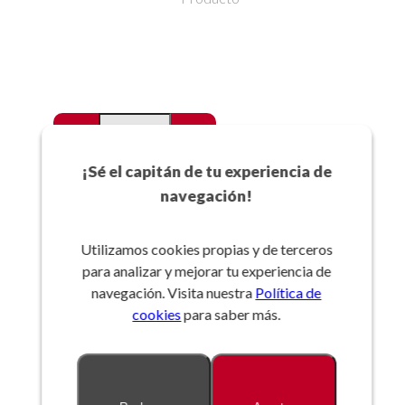
-
+
Favoritos
¡Sé el capitán de tu experiencia de
navegación!
Añadir a la cesta
Utilizamos cookies propias y de terceros
para analizar y mejorar tu experiencia de
Referencia:
navegación. Visita nuestra
Política de
cookies
para saber más.
Descripción