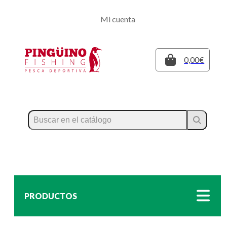
Regístrate
Mi cuenta
Inicia sesión
Cerrar
0,00€
PRODUCTOS