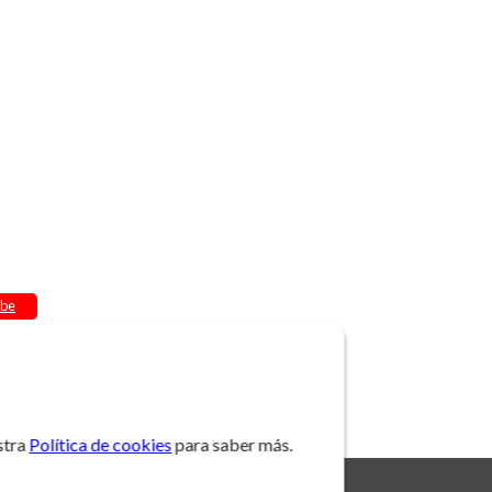
be
stra
Política de cookies
para saber más.