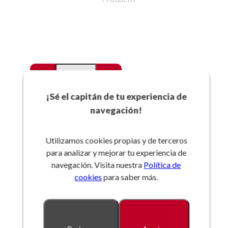
-
+
Favoritos
¡Sé el capitán de tu experiencia de
navegación!
Añadir a la cesta
Utilizamos cookies propias y de terceros
para analizar y mejorar tu experiencia de
Referencia:
navegación. Visita nuestra
Política de
cookies
para saber más.
Descripción