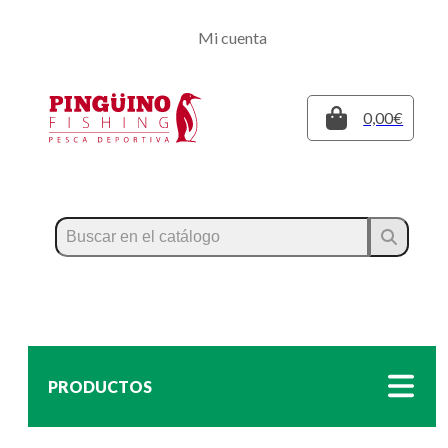
Regístrate
Mi cuenta
Inicia sesión
Cerrar
0,00€
PRODUCTOS