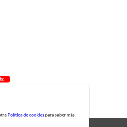
be
stra
Política de cookies
para saber más.