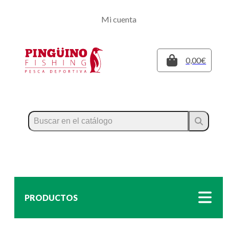
Regístrate
Mi cuenta
Inicia sesión
Cerrar
0,00€
PRODUCTOS