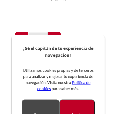
-
+
Favoritos
¡Sé el capitán de tu experiencia de
navegación!
Añadir a la cesta
Utilizamos cookies propias y de terceros
para analizar y mejorar tu experiencia de
Referencia:
navegación. Visita nuestra
Política de
cookies
para saber más.
Descripción