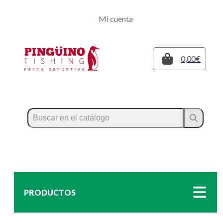
Regístrate
Mi cuenta
Inicia sesión
Cerrar
0,00€
PRODUCTOS