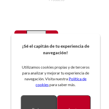
-
+
Favoritos
¡Sé el capitán de tu experiencia de
navegación!
Añadir a la cesta
Utilizamos cookies propias y de terceros
para analizar y mejorar tu experiencia de
Referencia:
navegación. Visita nuestra
Política de
cookies
para saber más.
Descripción