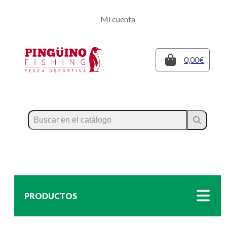
Regístrate
Mi cuenta
Inicia sesión
Cerrar
0,00€
PRODUCTOS