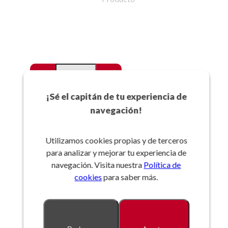
-
+
Favoritos
¡Sé el capitán de tu experiencia de
navegación!
Añadir a la cesta
Utilizamos cookies propias y de terceros
para analizar y mejorar tu experiencia de
Referencia:
navegación. Visita nuestra
Política de
cookies
para saber más.
Descripción