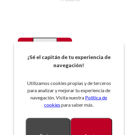
-
+
Favoritos
¡Sé el capitán de tu experiencia de
navegación!
Añadir a la cesta
Utilizamos cookies propias y de terceros
para analizar y mejorar tu experiencia de
Referencia:
navegación. Visita nuestra
Política de
cookies
para saber más.
Descripción