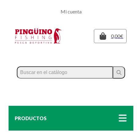
Regístrate
Mi cuenta
Inicia sesión
Cerrar
0,00€
PRODUCTOS