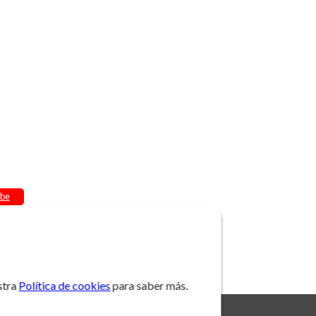
be
stra
Política de cookies
para saber más.