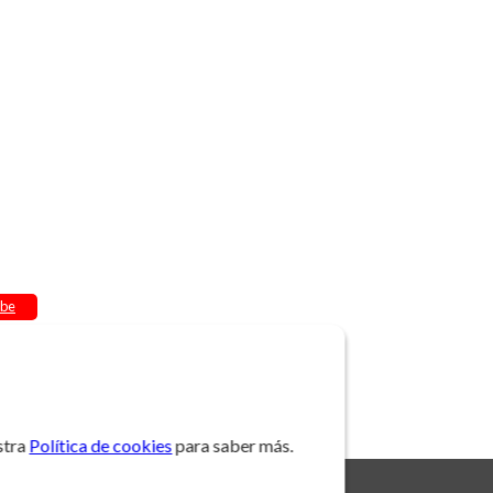
be
stra
Política de cookies
para saber más.