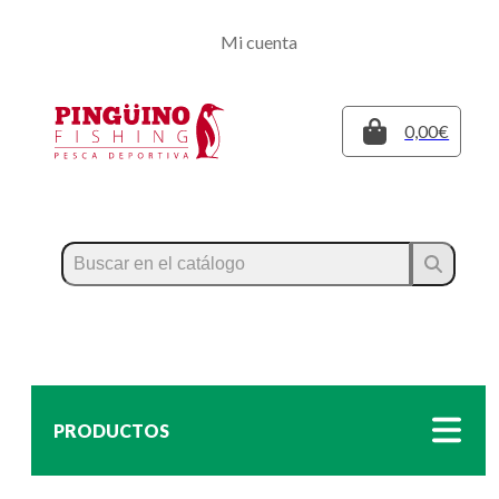
Regístrate
Mi cuenta
Inicia sesión
Cerrar
0,00€
PRODUCTOS