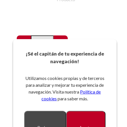
-
+
Favoritos
¡Sé el capitán de tu experiencia de
navegación!
Añadir a la cesta
Utilizamos cookies propias y de terceros
para analizar y mejorar tu experiencia de
Referencia:
navegación. Visita nuestra
Política de
cookies
para saber más.
Descripción