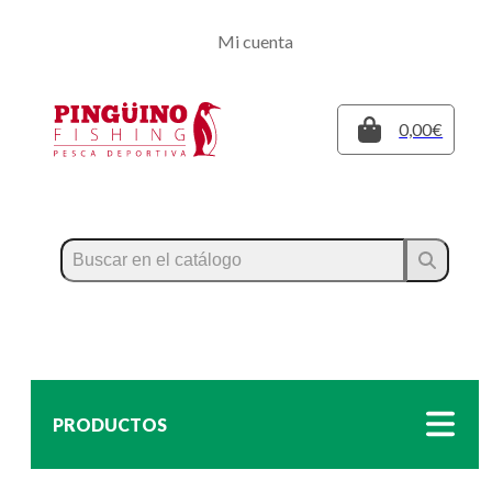
Regístrate
Mi cuenta
Inicia sesión
Cerrar
0,00€
PRODUCTOS