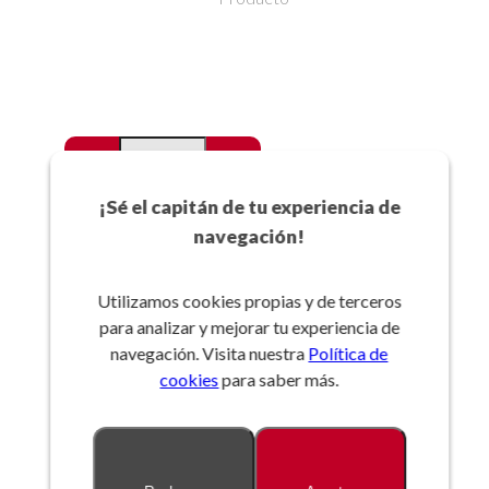
-
+
Favoritos
¡Sé el capitán de tu experiencia de
navegación!
Añadir a la cesta
Utilizamos cookies propias y de terceros
para analizar y mejorar tu experiencia de
Referencia:
navegación. Visita nuestra
Política de
cookies
para saber más.
Descripción