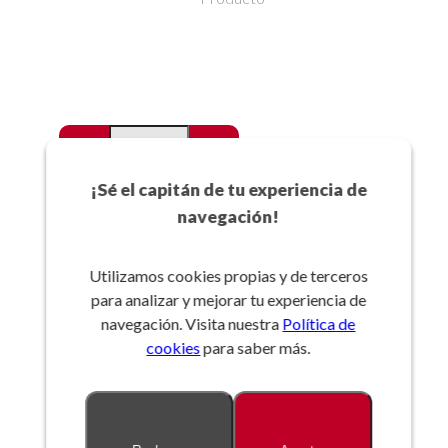
-
+
Favoritos
¡Sé el capitán de tu experiencia de
navegación!
Añadir a la cesta
Utilizamos cookies propias y de terceros
para analizar y mejorar tu experiencia de
Referencia:
navegación. Visita nuestra
Política de
cookies
para saber más.
Descripción