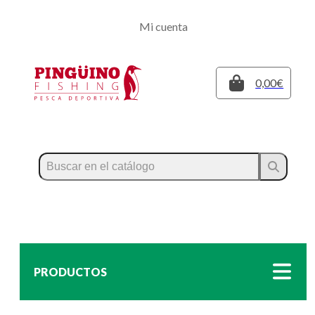
Regístrate
Mi cuenta
Inicia sesión
Cerrar
0,00€
PRODUCTOS