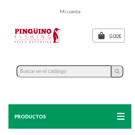
Regístrate
Mi cuenta
Inicia sesión
Cerrar
0,00€
PRODUCTOS