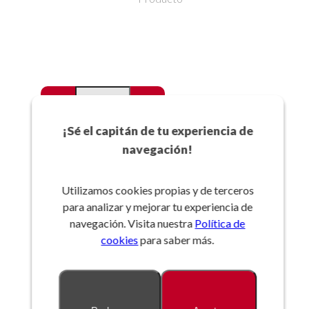
-
+
Favoritos
¡Sé el capitán de tu experiencia de
navegación!
Añadir a la cesta
Utilizamos cookies propias y de terceros
para analizar y mejorar tu experiencia de
Referencia:
navegación. Visita nuestra
Política de
cookies
para saber más.
Descripción