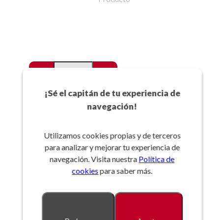
-
+
Favoritos
¡Sé el capitán de tu experiencia de
navegación!
Añadir a la cesta
Utilizamos cookies propias y de terceros
para analizar y mejorar tu experiencia de
Referencia:
navegación. Visita nuestra
Política de
cookies
para saber más.
Descripción