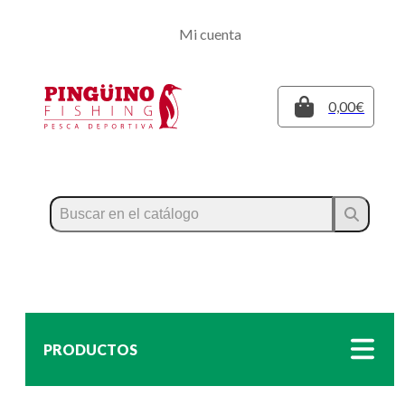
Regístrate
Mi cuenta
Inicia sesión
Cerrar
0,00€
PRODUCTOS