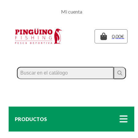
Regístrate
Mi cuenta
Inicia sesión
Cerrar
0,00€
PRODUCTOS