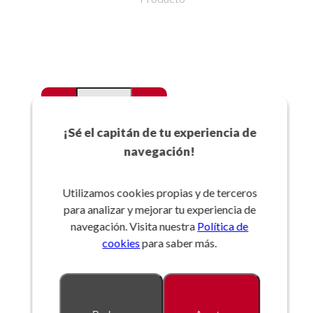
-
+
Favoritos
¡Sé el capitán de tu experiencia de
navegación!
Añadir a la cesta
Utilizamos cookies propias y de terceros
para analizar y mejorar tu experiencia de
Referencia:
navegación. Visita nuestra
Política de
cookies
para saber más.
Descripción