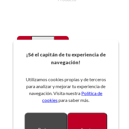
-
+
Favoritos
¡Sé el capitán de tu experiencia de
navegación!
Añadir a la cesta
Utilizamos cookies propias y de terceros
para analizar y mejorar tu experiencia de
Referencia:
navegación. Visita nuestra
Política de
cookies
para saber más.
Descripción