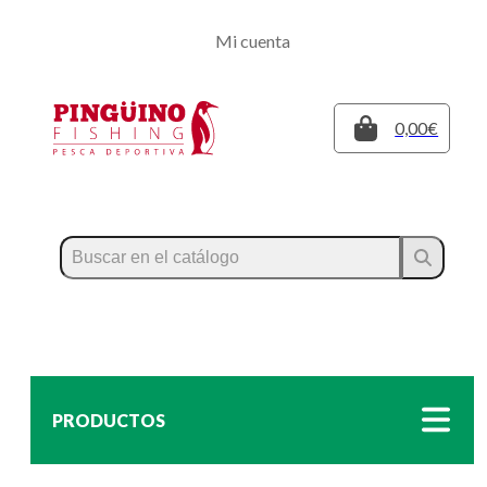
Regístrate
Mi cuenta
Inicia sesión
Cerrar
0,00€
PRODUCTOS