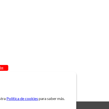
be
stra
Política de cookies
para saber más.