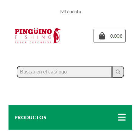
Regístrate
Mi cuenta
Inicia sesión
Cerrar
0,00€
PRODUCTOS