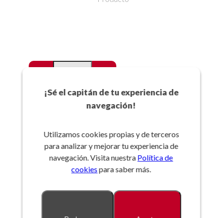
-
+
Favoritos
¡Sé el capitán de tu experiencia de
navegación!
Añadir a la cesta
Utilizamos cookies propias y de terceros
para analizar y mejorar tu experiencia de
Referencia:
navegación. Visita nuestra
Política de
cookies
para saber más.
Descripción