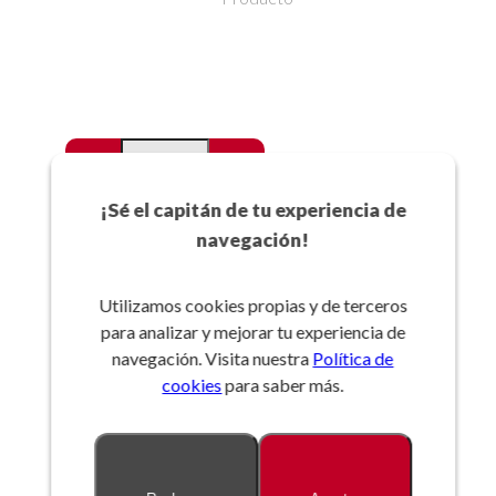
-
+
Favoritos
¡Sé el capitán de tu experiencia de
navegación!
Añadir a la cesta
Utilizamos cookies propias y de terceros
para analizar y mejorar tu experiencia de
Referencia:
navegación. Visita nuestra
Política de
cookies
para saber más.
Descripción