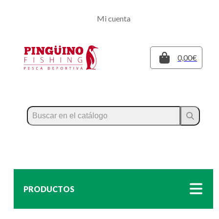
Regístrate
Mi cuenta
Inicia sesión
Cerrar
0,00€
PRODUCTOS