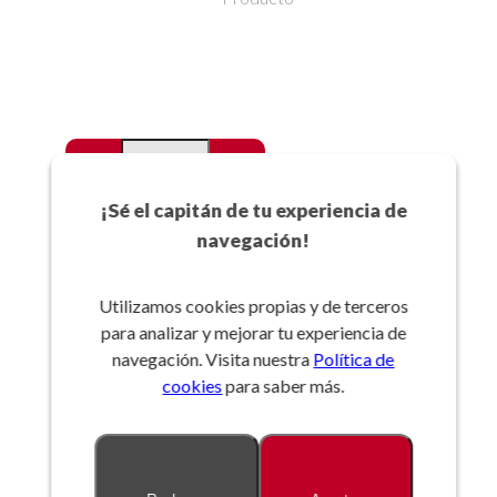
-
+
Favoritos
¡Sé el capitán de tu experiencia de
navegación!
Añadir a la cesta
Utilizamos cookies propias y de terceros
para analizar y mejorar tu experiencia de
Referencia:
navegación. Visita nuestra
Política de
cookies
para saber más.
Descripción