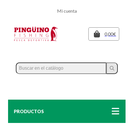
Regístrate
Mi cuenta
Inicia sesión
Cerrar
0,00€
PRODUCTOS