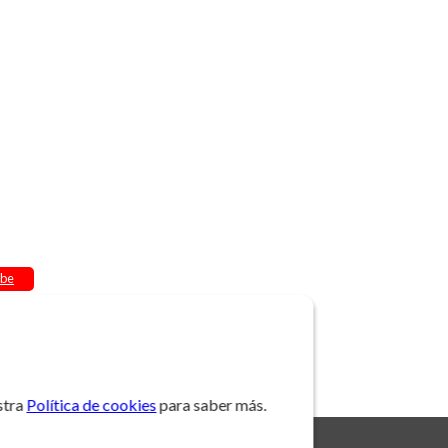
be
stra
Política de cookies
para saber más.