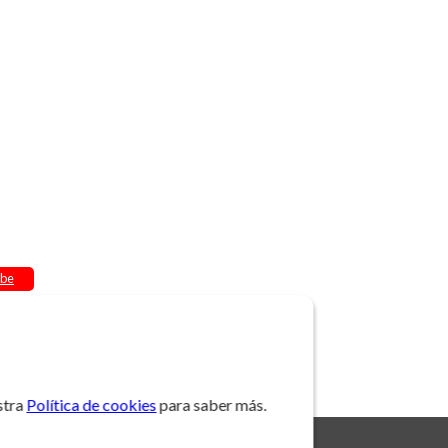
be
stra
Política de cookies
para saber más.